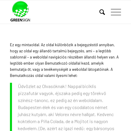
Ez egy mintaoldal. Az oldal különbözik a bejegyzéstől annyiban,
hogy az oldal egy állandó tartalmú bejegyzés, ami – a legtöbb
sablonnál – a weboldal navigációs részében állandó helyen van. A
legtöbb ember olyan Bemutatkozó oldallal kezd, amelyik
bemutatja őt, vagy a tevékenységét a weboldal látogatóinak. A
Bemutatkozás oldal valami ilyesmi lehet:
Üdvözlet az Olvasóknak! Nappal biciklis
pizzafutár vagyok, éjszaka pedig egy törekvő
színész-tanonc, ez pedig az én weboldalam.
Budapesten élek és van egy csodálatos német
juhász kutyám, aki Velorex névre hallgat. Kedvenc
koktélom a Piña Colada, de a Mojitot is nagyon
kedvelem. (De, azért az igazi nedű: egy bársonyos