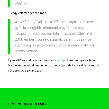
vörösbor.)
…vagy valami egészen más:
Az XYZ Bigyó Vállalatot 1971-ben alapították, azóta
gyártja a legjobb minőségű bigyókat. A cég
központja Budapesten található, ahol több mint
2000 embert foglalkoztatnak, valamint számos
közösségi és jótékonysági programban is aktívan
résztvesznek.
Új WordPress felhasználóként a
Vezérlőpult
részre ugorva lehet
törölni ezt az oldalt, és létrehozni egy úja oldalt a saját tartalmunk
részére. Jó szórakozást!
GREENSIGN KONTAKT