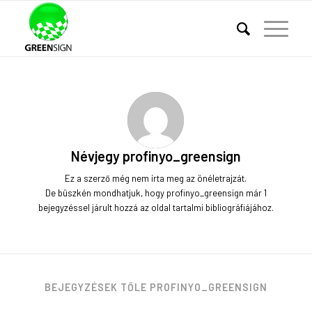
Névjegy
profinyo_greensign
Ez a szerző még nem írta meg az önéletrajzát.
De büszkén mondhatjuk, hogy
profinyo_greensign
már 1
bejegyzéssel járult hozzá az oldal tartalmi bibliográfiájához.
BEJEGYZÉSEK TŐLE PROFINYO_GREENSIGN