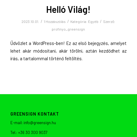
Helló Világ!
/
/
/
2023.10.01.
1 Hozzászólás
Kategória:
Egyéb
Szerző:
profinyo_greensign
Üdvözlet a WordPress-ben! Ez az első bejegyzés, amelyet
lehet akár módosítani, akár törölni, aztán kezdődhet az
írás, a tartalommal történő feltöltés.
GREENSIGN KONTAKT
E-mail: info@greensign.hu
Tel.: +36 30 300 9037